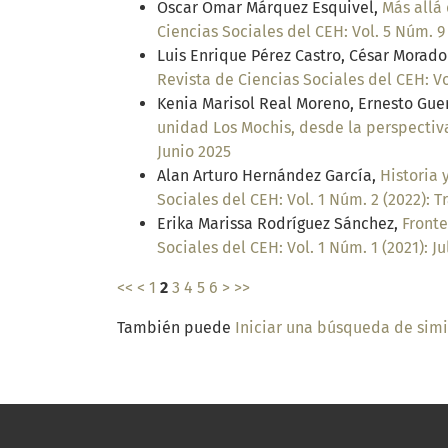
Oscar Omar Márquez Esquivel,
Más allá
Ciencias Sociales del CEH: Vol. 5 Núm. 9
Luis Enrique Pérez Castro, César Morad
Revista de Ciencias Sociales del CEH: Vo
Kenia Marisol Real Moreno, Ernesto Gue
unidad Los Mochis, desde la perspectiva
Junio 2025
Alan Arturo Hernández García,
Historia 
Sociales del CEH: Vol. 1 Núm. 2 (2022): 
Erika Marissa Rodríguez Sánchez,
Fronte
Sociales del CEH: Vol. 1 Núm. 1 (2021): 
<<
<
1
2
3
4
5
6
>
>>
También puede
Iniciar una búsqueda de sim