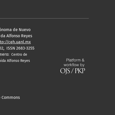
utónoma de Nuevo
nida Alfonso Reyes
tp://ceh.uanl.mx
02, ISSN 2683-3255
úmero:
Centro de
enida Alfonso Reyes
ive Commons