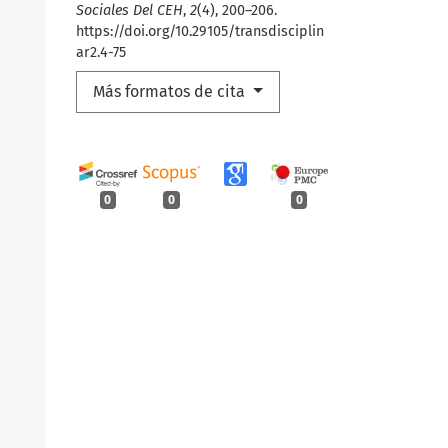
Sociales Del CEH
,
2
(4), 200–206.
https://doi.org/10.29105/transdisciplin
ar2.4-75
Más formatos de cita
0
0
0