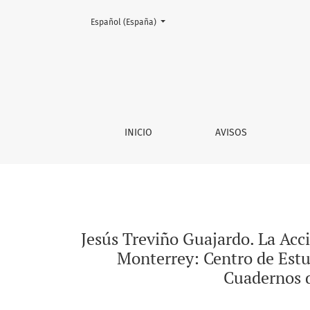
Cambiar el idioma. El actual es:
Español (España)
Jesús Treviño Guajardo. La Acción Católica e
INICIO
AVISOS
Jesús Treviño Guajardo. La Acc
Monterrey: Centro de Est
Cuadernos 