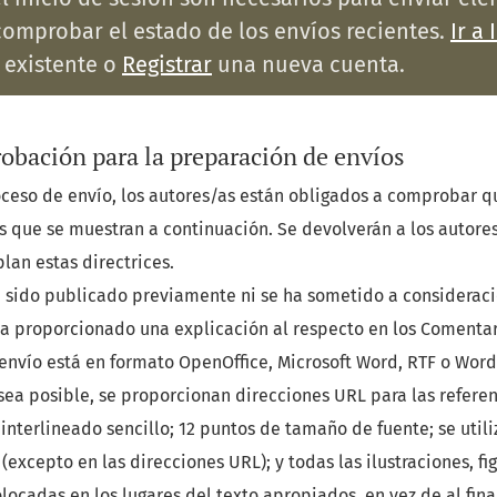
comprobar el estado de los envíos recientes.
Ir a 
 existente o
Registrar
una nueva cuenta.
obación para la preparación de envíos
ceso de envío, los autores/as están obligados a comprobar q
s que se muestran a continuación. Se devolverán a los autore
lan estas directrices.
a sido publicado previamente ni se ha sometido a consideraci
 ha proporcionado una explicación al respecto en los Comentari
 envío está en formato OpenOffice, Microsoft Word, RTF o Word
ea posible, se proporcionan direcciones URL para las referen
 interlineado sencillo; 12 puntos de tamaño de fuente; se utili
excepto en las direcciones URL); y todas las ilustraciones, fig
locadas en los lugares del texto apropiados, en vez de al fina