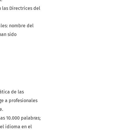
n las Directrices del
ales: nombre del
han sido
ática de las
ge a profesionales
e.
as 10.000 palabras;
 el idioma en el