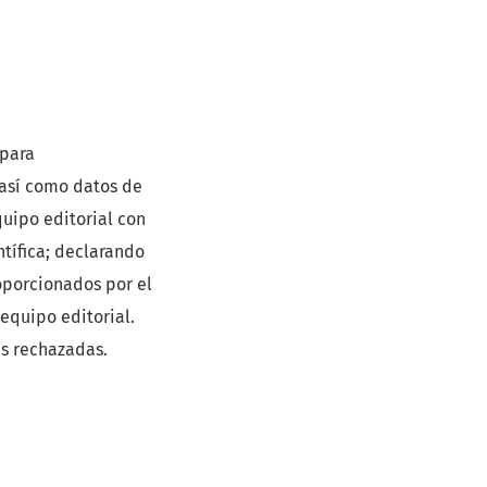
 para
 así como datos de
quipo editorial con
ntífica; declarando
roporcionados por el
equipo editorial.
es rechazadas.