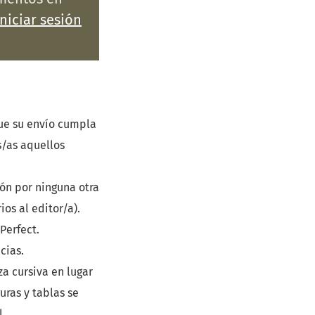
Iniciar sesión
ue su envío cumpla
s/as aquellos
ón por ninguna otra
os al editor/a).
Perfect.
cias.
za cursiva en lugar
uras y tablas se
l.