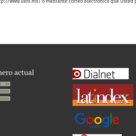
tp://www.uanl.mx/ o mediante correo electrónico que Usted 
ero actual