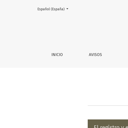
Cambiar el idioma. El actual es:
Español (España)
Envíos
INICIO
AVISOS
El registro y