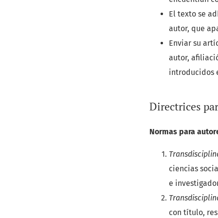
El texto se ad
autor, que ap
Enviar su art
autor, afiliac
introducidos 
Directrices pa
Normas para autor
Transdisciplin
ciencias socia
e investigado
Transdisciplin
con título, r