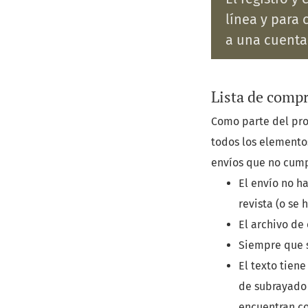
línea y para 
a una cuenta
Lista de compr
Como parte del pro
todos los elemento
envíos que no cump
El envío no h
revista (o se
El archivo de
Siempre que s
El texto tiene
de subrayado (
encuentran co