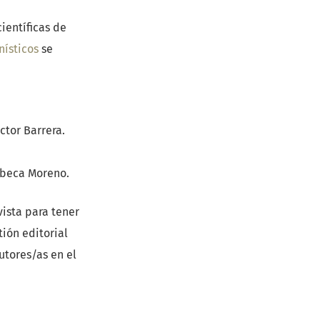
científicas de
ísticos
se
ctor Barrera.
Rebeca Moreno.
vista para tener
ión editorial
utores/as en el