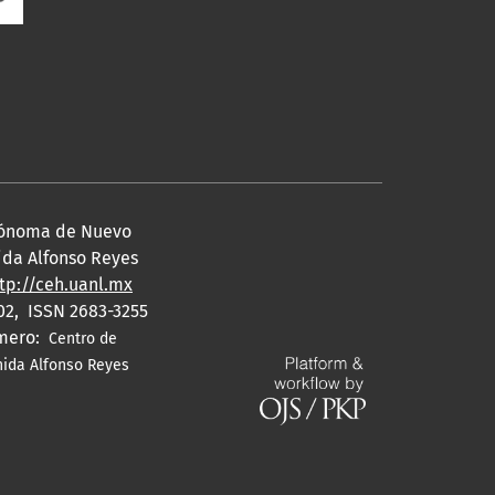
utónoma de Nuevo
nida Alfonso Reyes
tp://ceh.uanl.mx
02, ISSN 2683-3255
úmero:
Centro de
enida Alfonso Reyes