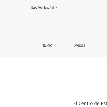
Cambiar el idioma. El actual es:
Español (España)
Avisos
INICIO
AVISOS
El Centro de E