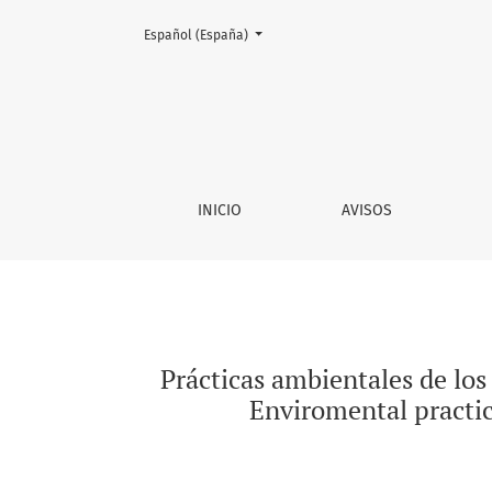
Cambiar el idioma. El actual es:
Español (España)
Prácticas ambientales de los estudiantes un
INICIO
AVISOS
Prácticas ambientales de lo
Enviromental practi