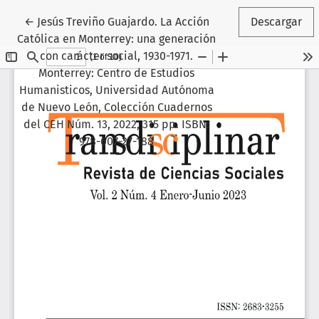
Volver a los detalles del artículo
←
Jesús Treviño Guajardo. La Acción
Descargar
Católica en Monterrey: una generación
con carácter social, 1930-1971.
Monterrey: Centro de Estudios
Humanisticos, Universidad Autónoma
de Nuevo León, Colección Cuadernos
del CEH Núm. 13, 2022, 315 pp. ISBN:
978-607-27-188