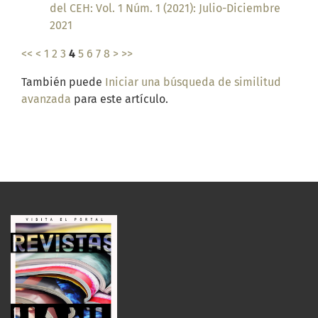
del CEH: Vol. 1 Núm. 1 (2021): Julio-Diciembre
2021
<<
<
1
2
3
4
5
6
7
8
>
>>
También puede
Iniciar una búsqueda de similitud
avanzada
para este artículo.