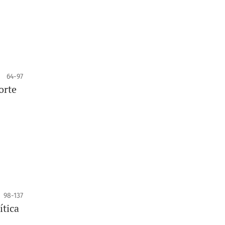
64-97
orte
98-137
ítica