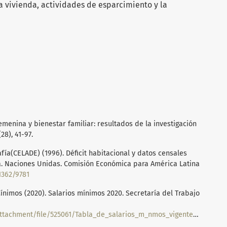
a vivienda, actividades de esparcimiento y la
 femenina y bienestar familiar: resultados de la investigación
8), 41-97.
a(CELADE) (1996). Déficit habitacional y datos censales
a. Naciones Unidas. Comisión Económica para América Latina
1362/9781
ínimos (2020). Salarios mínimos 2020. Secretaría del Trabajo
/525061/Tabla_de_salarios_m_nmos_vigentes_apartir_del_01_de_enero_de_2020.pdf