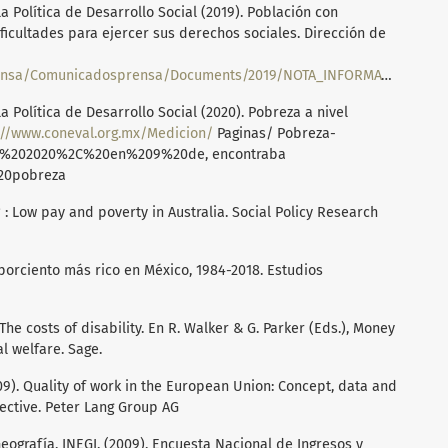
 Política de Desarrollo Social (2019). Población con
icultades para ejercer sus derechos sociales. Dirección de
ensa/Documents/2019/NOTA_INFORMATIVA_DIA_INTERNACIONAL_PERSONAS_CON_DISCAPACIDAD.pdf
 Política de Desarrollo Social (2020). Pobreza a nivel
://www.coneval.org.mx/Medicion/
Paginas/ Pobreza-
=En%202020%2C%20en%209%20de, encontraba
20pobreza
? : Low pay and poverty in Australia. Social Policy Research
1 porciento más rico en México, 1984-2018. Estudios
 The costs of disability. En R. Walker & G. Parker (Eds.), Money
l welfare. Sage.
 (2009). Quality of work in the European Union: Concept, data and
ective. Peter Lang Group AG
Geografía. INEGI. (2009). Encuesta Nacional de Ingresos y