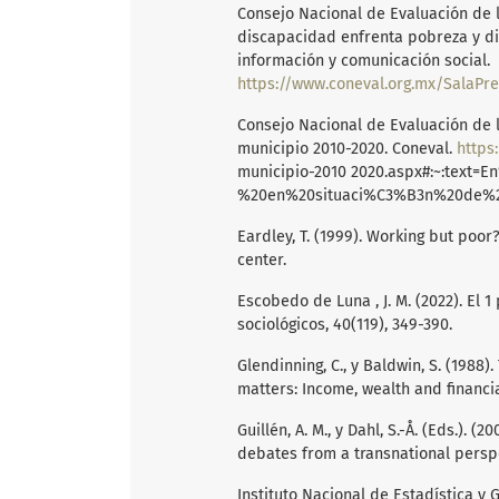
Consejo Nacional de Evaluación de la
discapacidad enfrenta pobreza y dif
información y comunicación social.
https://www.coneval.org.mx/SalaPrensa/Comunicadospr
Consejo Nacional de Evaluación de la
municipio 2010-2020. Coneval.
https
municipio-2010 2020.aspx#:~:text
%20en%20situaci%C3%B3n%20de%
Eardley, T. (1999). Working but poor
center.
Escobedo de Luna , J. M. (2022). El 
sociológicos, 40(119), 349-390.
Glendinning, C., y Baldwin, S. (1988).
matters: Income, wealth and financia
Guillén, A. M., y Dahl, S.-Å. (Eds.).
debates from a transnational persp
Instituto Nacional de Estadística y 