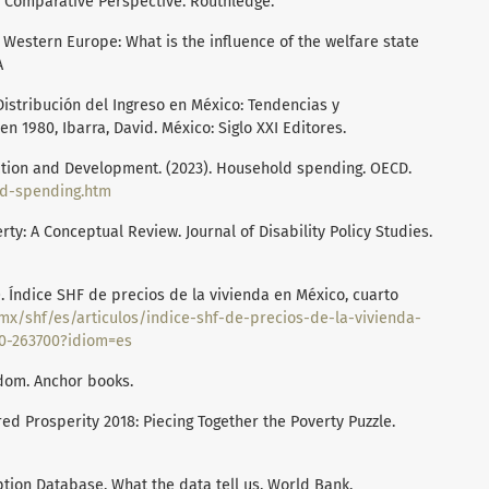
l Comparative Perspective. Routhledge.
 Western Europe: What is the influence of the welfare state
A
 Distribución del Ingreso en México: Tendencias y
en 1980, Ibarra, David. México: Siglo XXI Editores.
tion and Development. (2023). Household spending. OECD.
ld-spending.htm
erty: A Conceptual Review. Journal of Disability Policy Studies.
. Índice SHF de precios de la vivienda en México, cuarto
mx/shf/es/articulos/indice-shf-de-precios-de-la-vivienda-
0-263700?idiom=es
edom. Anchor books.
ed Prosperity 2018: Piecing Together the Poverty Puzzle.
tion Database. What the data tell us. World Bank.