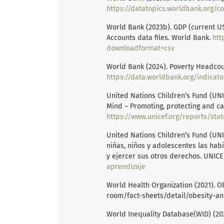
https://datatopics.worldbank.org/
World Bank (2023b). GDP (current U
Accounts data files. World Bank.
htt
downloadformat=csv
World Bank (2024). Poverty Headcoun
https://data.worldbank.org/indicato
United Nations Children’s Fund (UNIC
Mind – Promoting, protecting and car
https://www.unicef.org/reports/sta
United Nations Children’s Fund (UNI
niñas, niños y adolescentes las ha
y ejercer sus otros derechos. UNICE
aprendizaje
World Health Organization (2021). 
room/fact-sheets/detail/obesity-an
World Inequality Database(WID) (20