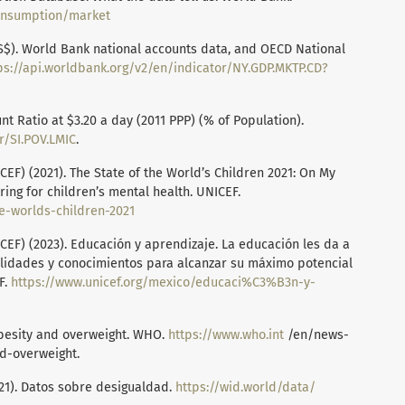
consumption/market
S$). World Bank national accounts data, and OECD National
ps://api.worldbank.org/v2/en/indicator/NY.GDP.MKTP.CD?
t Ratio at $3.20 a day (2011 PPP) (% of Population).
r/SI.POV.LMIC
.
EF) (2021). The State of the World’s Children 2021: On My
ing for children’s mental health. UNICEF.
te-worlds-children-2021
CEF) (2023). Educación y aprendizaje. La educación les da a
bilidades y conocimientos para alcanzar su máximo potencial
F.
https://www.unicef.org/mexico/educaci%C3%B3n-y-
Obesity and overweight. WHO.
https://www.who.int
/en/news-
d-overweight.
21). Datos sobre desigualdad.
https://wid.world/data/