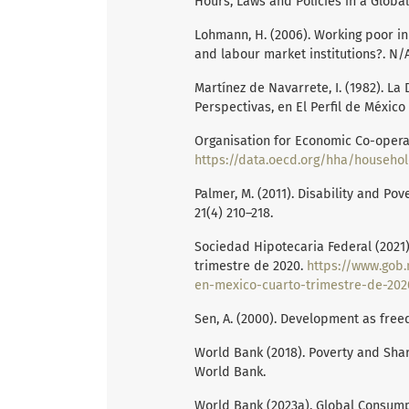
Hours, Laws and Policies in a Globa
Lohmann, H. (2006). Working poor in
and labour market institutions?. N/
Martínez de Navarrete, I. (1982). La
Perspectivas, en El Perfil de México 
Organisation for Economic Co-opera
https://data.oecd.org/hha/househo
Palmer, M. (2011). Disability and Pov
21(4) 210–218.
Sociedad Hipotecaria Federal (2021)
trimestre de 2020.
https://www.gob.
en-mexico-cuarto-trimestre-de-202
Sen, A. (2000). Development as fre
World Bank (2018). Poverty and Shar
World Bank.
World Bank (2023a). Global Consump