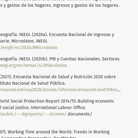
s y gastos de los hogares. Ingresos y gastos de los hogares.
Geografía. INEGI. (2020a). Encuesta Nacional de Ingresos y
erie. Microdatos. INEGI.
s/enigh/nc/2020/#Microdatos
Geografía. INEGI. (2020b). PIB y Cuentas Nacionales. Sectores
inegi.org.mx/temas/si/#Tabulados
 (2021). Encuesta Nacional de Salud y Nutrición 2020 sobre
tituto Nacional de Salud Pública.
continua2020/doctos/informes/ensanutCovid19ResultadosNacionales.pdf
World Social Protection Report 2014/15: Building economic
social justice. International Labour Office.
s/public/---dgreports/---dcomm/
documents/
2007). Working Time around the World: Trends in Working