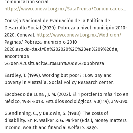
comunicación social.
https://www.coneval.org.mx/SalaPrensa/Comunicadosprensa/Documents/2019/NOTA_INFORMATIVA_DIA_INTERNACIONAL_PERSONAS_CON_DISCAPACIDAD.pdf
Consejo Nacional de Evaluación de la Política de
Desarrollo Social (2020). Pobreza a nivel municipio 2010-
2020. Coneval.
https://www.coneval.org.mx/Medicion/
Paginas/ Pobreza-municipio-2010
2020.aspx#:~:text=En%202020%2C%20en%209%20de,
encontraba
%20en%20situaci%C3%B3n%20de%20pobreza
Eardley, T. (1999). Working but poor? : Low pay and
poverty in Australia. Social Policy Research center.
Escobedo de Luna , J. M. (2022). El 1 porciento más rico en
México, 1984-2018. Estudios sociológicos, 40(119), 349-390.
Glendinning, C., y Baldwin, S. (1988). The costs of
disability. En R. Walker & G. Parker (Eds.), Money matters:
Income, wealth and financial welfare. Sage.