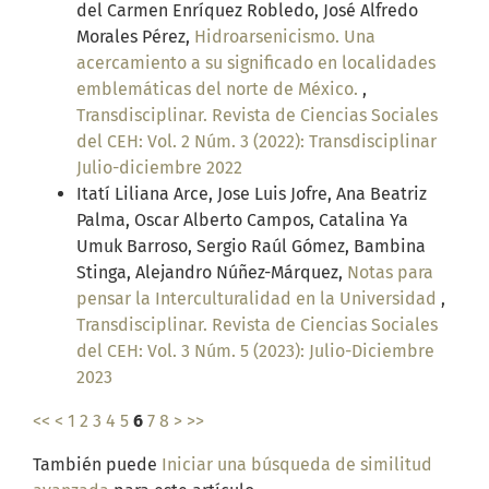
del Carmen Enríquez Robledo, José Alfredo
Morales Pérez,
Hidroarsenicismo. Una
acercamiento a su significado en localidades
emblemáticas del norte de México.
,
Transdisciplinar. Revista de Ciencias Sociales
del CEH: Vol. 2 Núm. 3 (2022): Transdisciplinar
Julio-diciembre 2022
Itatí Liliana Arce, Jose Luis Jofre, Ana Beatriz
Palma, Oscar Alberto Campos, Catalina Ya
Umuk Barroso, Sergio Raúl Gómez, Bambina
Stinga, Alejandro Núñez-Márquez,
Notas para
pensar la Interculturalidad en la Universidad
,
Transdisciplinar. Revista de Ciencias Sociales
del CEH: Vol. 3 Núm. 5 (2023): Julio-Diciembre
2023
<<
<
1
2
3
4
5
6
7
8
>
>>
También puede
Iniciar una búsqueda de similitud