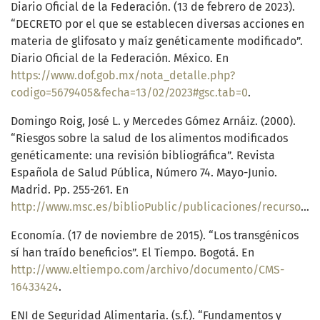
Diario Oficial de la Federación. (13 de febrero de 2023).
“DECRETO por el que se establecen diversas acciones en
materia de glifosato y maíz genéticamente modificado”.
Diario Oficial de la Federación. México. En
https://www.dof.gob.mx/nota_detalle.php?
codigo=5679405&fecha=13/02/2023#gsc.tab=0
.
Domingo Roig, José L. y Mercedes Gómez Arnáiz. (2000).
“Riesgos sobre la salud de los alimentos modificados
genéticamente: una revisión bibliográfica”. Revista
Española de Salud Pública, Número 74. Mayo-Junio.
Madrid. Pp. 255-261. En
http://www.msc.es/biblioPublic/publicaciones/recursos_propios/resp/revista_cdrom/VOL74/74_3_255.pdf
Economía. (17 de noviembre de 2015). “Los transgénicos
sí han traído beneficios”. El Tiempo. Bogotá. En
http://www.eltiempo.com/archivo/documento/CMS-
16433424
.
ENI de Seguridad Alimentaria. (s.f.). “Fundamentos y