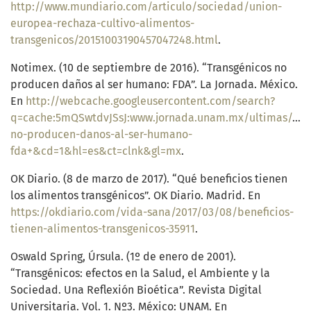
http://www.mundiario.com/articulo/sociedad/union-
europea-rechaza-cultivo-alimentos-
transgenicos/20151003190457047248.html
.
Notimex. (10 de septiembre de 2016). “Transgénicos no
producen daños al ser humano: FDA”. La Jornada. México.
En
http://webcache.googleusercontent.com/search?
q=cache:5mQSwtdvJSsJ:www.jornada.unam.mx/ultimas/2016
no-producen-danos-al-ser-humano-
fda+&cd=1&hl=es&ct=clnk&gl=mx
.
OK Diario. (8 de marzo de 2017). “Qué beneficios tienen
los alimentos transgénicos”. OK Diario. Madrid. En
https://okdiario.com/vida-sana/2017/03/08/beneficios-
tienen-alimentos-transgenicos-35911
.
Oswald Spring, Úrsula. (1º de enero de 2001).
“Transgénicos: efectos en la Salud, el Ambiente y la
Sociedad. Una Reflexión Bioética”. Revista Digital
Universitaria. Vol. 1. Nº3. México: UNAM. En