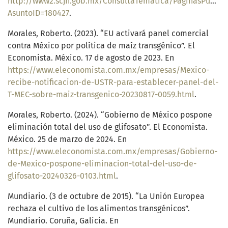
http://www2.scjn.gob.mx/ConsultaTematica/PaginasPub/De
AsuntoID=180427
.
Morales, Roberto. (2023). “EU activará panel comercial
contra México por política de maíz transgénico”. El
Economista. México. 17 de agosto de 2023. En
https://www.eleconomista.com.mx/empresas/Mexico-
recibe-notificacion-de-USTR-para-establecer-panel-del-
T-MEC-sobre-maiz-transgenico-20230817-0059.html
.
Morales, Roberto. (2024). “Gobierno de México pospone
eliminación total del uso de glifosato”. El Economista.
México. 25 de marzo de 2024. En
https://www.eleconomista.com.mx/empresas/Gobierno-
de-Mexico-pospone-eliminacion-total-del-uso-de-
glifosato-20240326-0103.html
.
Mundiario. (3 de octubre de 2015). “La Unión Europea
rechaza el cultivo de los alimentos transgénicos”.
Mundiario. Coruña, Galicia. En