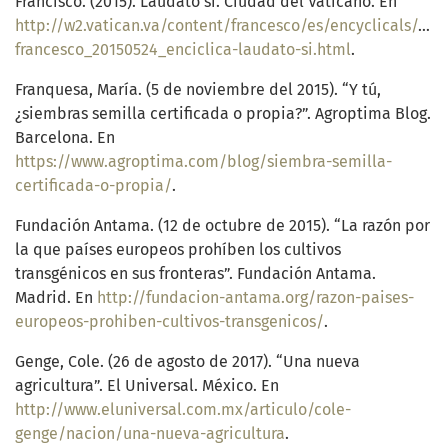
Francisco. (2015). Laudato sí. Ciudad del Vaticano. En
http://w2.vatican.va/content/francesco/es/encyclicals/d
francesco_20150524_enciclica-laudato-si.html
.
Franquesa, María. (5 de noviembre del 2015). “Y tú,
¿siembras semilla certificada o propia?”. Agroptima Blog.
Barcelona. En
https://www.agroptima.com/blog/siembra-semilla-
certificada-o-propia/
.
Fundación Antama. (12 de octubre de 2015). “La razón por
la que países europeos prohíben los cultivos
transgénicos en sus fronteras”. Fundación Antama.
Madrid. En
http://fundacion-antama.org/razon-paises-
europeos-prohiben-cultivos-transgenicos/
.
Genge, Cole. (26 de agosto de 2017). “Una nueva
agricultura”. El Universal. México. En
http://www.eluniversal.com.mx/articulo/cole-
genge/nacion/una-nueva-agricultura
.