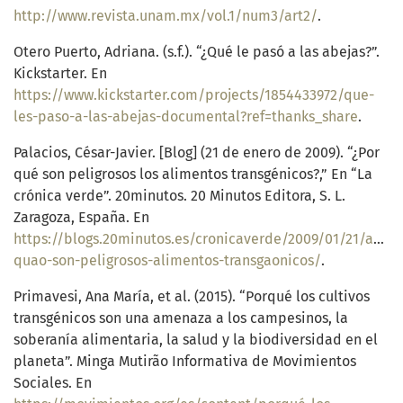
http://www.revista.unam.mx/vol.1/num3/art2/
.
Otero Puerto, Adriana. (s.f.). “¿Qué le pasó a las abejas?”.
Kickstarter. En
https://www.kickstarter.com/projects/1854433972/que-
les-paso-a-las-abejas-documental?ref=thanks_share
.
Palacios, César-Javier. [Blog] (21 de enero de 2009). “¿Por
qué son peligrosos los alimentos transgénicos?,” En “La
crónica verde”. 20minutos. 20 Minutos Editora, S. L.
Zaragoza, España. En
https://blogs.20minutos.es/cronicaverde/2009/01/21/aapor
quao-son-peligrosos-alimentos-transgaonicos/
.
Primavesi, Ana María, et al. (2015). “Porqué los cultivos
transgénicos son una amenaza a los campesinos, la
soberanía alimentaria, la salud y la biodiversidad en el
planeta”. Minga Mutirão Informativa de Movimientos
Sociales. En