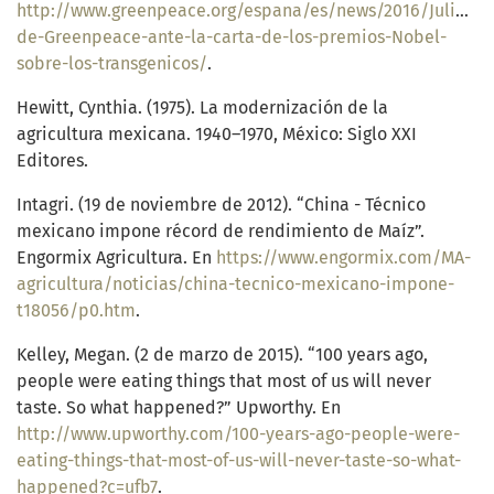
http://www.greenpeace.org/espana/es/news/2016/Julio/Re
de-Greenpeace-ante-la-carta-de-los-premios-Nobel-
sobre-los-transgenicos/
.
Hewitt, Cynthia. (1975). La modernización de la
agricultura mexicana. 1940–1970, México: Siglo XXI
Editores.
Intagri. (19 de noviembre de 2012). “China - Técnico
mexicano impone récord de rendimiento de Maíz”.
Engormix Agricultura. En
https://www.engormix.com/MA-
agricultura/noticias/china-tecnico-mexicano-impone-
t18056/p0.htm
.
Kelley, Megan. (2 de marzo de 2015). “100 years ago,
people were eating things that most of us will never
taste. So what happened?” Upworthy. En
http://www.upworthy.com/100-years-ago-people-were-
eating-things-that-most-of-us-will-never-taste-so-what-
happened?c=ufb7
.