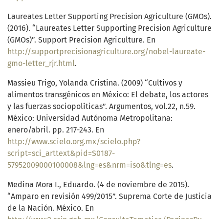
Laureates Letter Supporting Precision Agriculture (GMOs).
(2016). “Laureates Letter Supporting Precision Agriculture
(GMOs)”. Support Precision Agriculture. En
http://supportprecisionagriculture.org/nobel-laureate-
gmo-letter_rjr.html
.
Massieu Trigo, Yolanda Cristina. (2009) “Cultivos y
alimentos transgénicos en México: El debate, los actores
y las fuerzas sociopolíticas”. Argumentos, vol.22, n.59.
México: Universidad Autónoma Metropolitana:
enero/abril. pp. 217-243. En
http://www.scielo.org.mx/scielo.php?
script=sci_arttext&pid=S0187-
57952009000100008&lng=es&nrm=iso&tlng=es
.
Medina Mora I., Eduardo. (4 de noviembre de 2015).
“Amparo en revisión 499/2015”. Suprema Corte de Justicia
de la Nación. México. En