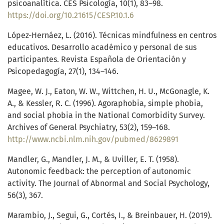
psicoanalítica. CES Psicología, 10(1), 83–98.
https://doi.org/10.21615/CESP.10.1.6
López-Hernáez, L. (2016). Técnicas mindfulness en centros
educativos. Desarrollo académico y personal de sus
participantes. Revista Española de Orientación y
Psicopedagogía, 27(1), 134–146.
Magee, W. J., Eaton, W. W., Wittchen, H. U., McGonagle, K.
A., & Kessler, R. C. (1996). Agoraphobia, simple phobia,
and social phobia in the National Comorbidity Survey.
Archives of General Psychiatry, 53(2), 159–168.
http://www.ncbi.nlm.nih.gov/pubmed/8629891
Mandler, G., Mandler, J. M., & Uviller, E. T. (1958).
Autonomic feedback: the perception of autonomic
activity. The Journal of Abnormal and Social Psychology,
56(3), 367.
Marambio, J., Segui, G., Cortés, I., & Breinbauer, H. (2019).