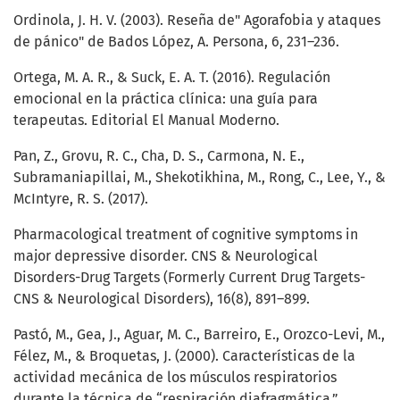
Ordinola, J. H. V. (2003). Reseña de" Agorafobia y ataques
de pánico" de Bados López, A. Persona, 6, 231–236.
Ortega, M. A. R., & Suck, E. A. T. (2016). Regulación
emocional en la práctica clínica: una guía para
terapeutas. Editorial El Manual Moderno.
Pan, Z., Grovu, R. C., Cha, D. S., Carmona, N. E.,
Subramaniapillai, M., Shekotikhina, M., Rong, C., Lee, Y., &
McIntyre, R. S. (2017).
Pharmacological treatment of cognitive symptoms in
major depressive disorder. CNS & Neurological
Disorders-Drug Targets (Formerly Current Drug Targets-
CNS & Neurological Disorders), 16(8), 891–899.
Pastó, M., Gea, J., Aguar, M. C., Barreiro, E., Orozco-Levi, M.,
Félez, M., & Broquetas, J. (2000). Características de la
actividad mecánica de los músculos respiratorios
durante la técnica de “respiración diafragmática.”