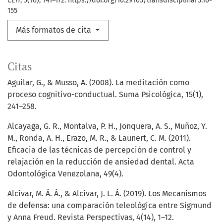
CEH
,
5
(10), 141–172. https://doi.org/10.29105/transdisciplinar5.10-
155
Más formatos de cita
Citas
Aguilar, G., & Musso, A. (2008). La meditación como
proceso cognitivo-conductual. Suma Psicológica, 15(1),
241–258.
Alcayaga, G. R., Montalva, P. H., Jonquera, A. S., Muñoz, Y.
M., Ronda, A. H., Erazo, M. R., & Launert, C. M. (2011).
Eficacia de las técnicas de percepción de control y
relajación en la reducción de ansiedad dental. Acta
Odontológica Venezolana, 49(4).
Alcívar, M. Á. Á., & Alcívar, J. L. Á. (2019). Los Mecanismos
de defensa: una comparación teleológica entre Sigmund
y Anna Freud. Revista Perspectivas, 4(14), 1–12.