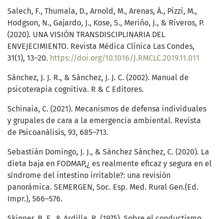
Salech, F., Thumala, D., Arnold, M., Arenas, Á., Pizzi, M.,
Hodgson, N., Gajardo, J., Kose, S., Meriño, J., & Riveros, P.
(2020). UNA VISIÓN TRANSDISCIPLINARIA DEL
ENVEJECIMIENTO. Revista Médica Clínica Las Condes,
31(1), 13–20.
https://doi.org/10.1016/J.RMCLC.2019.11.011
Sánchez, J. J. R., & Sánchez, J. J. C. (2002). Manual de
psicoterapia cognitiva. R & C Editores.
Schinaia, C. (2021). Mecanismos de defensa individuales
y grupales de cara a la emergencia ambiental. Revista
de Psicoanálisis, 93, 685–713.
Sebastián Domingo, J. J., & Sánchez Sánchez, C. (2020). La
dieta baja en FODMAP,¿ es realmente eficaz y segura en el
síndrome del intestino irritable?: una revisión
panorámica. SEMERGEN, Soc. Esp. Med. Rural Gen.(Ed.
Impr.), 566–576.
Skinner, B. F., & Ardilla, R. (1975). Sobre el conductismo.