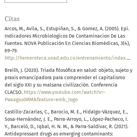
Citas
Arcos, M., Avila, S., Estupiñan, S., & Gomez, A. (2005). Epi.
Indicadores Microbiologicos De Contaminacion De Las
Fuentes. NOVA Publicación En Ciencias Biomédicas, 3(4),
69–79.
http://hemeroteca.unad.edu.co/entrenamiento/index.php/nova/article/view/338
Breilh, J. (2020). Triada filosófica en salud: objeto, sujeto y
praxis emancipadora para comprender el capitalismo
del siglo XXI y su malsana civilización. Conferencia
CLACSO.
https://www.youtube.com/watch?v=-
Pwxagsu0MM&feature=emb_logo
Castillo-Zacarías, C., Barocio, M. E., Hidalgo-Vázquez, E.,
Sosa-Hernández, J. E., Parra-Arroyo, L., López-Pacheco, I.
Y., Barceló, D., Iqbal, H. N. M., & Parra-Saldívar, R. (2021).
Antidepressant drugs as emerging contaminants: