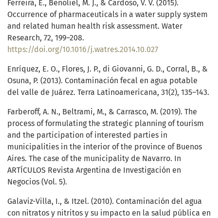
Ferreira, E., Benoliel, M. J., & Cardoso, V. V. (2015).
Occurrence of pharmaceuticals in a water supply system
and related human health risk assessment. Water
Research, 72, 199–208.
https://doi.org/10.1016/j.watres.2014.10.027
Enríquez, E. O., Flores, J. P., di Giovanni, G. D., Corral, B., &
Osuna, P. (2013). Contaminación fecal en agua potable
del valle de Juárez. Terra Latinoamericana, 31(2), 135–143.
Farberoff, A. N., Beltrami, M., & Carrasco, M. (2019). The
process of formulating the strategic planning of tourism
and the participation of interested parties in
municipalities in the interior of the province of Buenos
Aires. The case of the municipality de Navarro. In
ARTÍCULOS Revista Argentina de Investigación en
Negocios (Vol. 5).
Galaviz-Villa, I., & Itzel. (2010). Contaminación del agua
con nitratos y nitritos y su impacto en la salud pública en