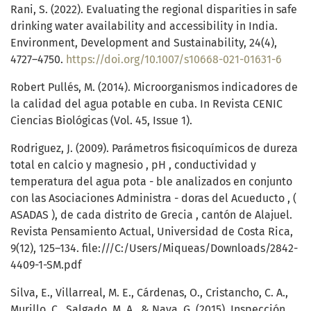
Rani, S. (2022). Evaluating the regional disparities in safe
drinking water availability and accessibility in India.
Environment, Development and Sustainability, 24(4),
4727–4750.
https://doi.org/10.1007/s10668-021-01631-6
Robert Pullés, M. (2014). Microorganismos indicadores de
la calidad del agua potable en cuba. In Revista CENIC
Ciencias Biológicas (Vol. 45, Issue 1).
Rodriguez, J. (2009). Parámetros fisicoquímicos de dureza
total en calcio y magnesio , pH , conductividad y
temperatura del agua pota - ble analizados en conjunto
con las Asociaciones Administra - doras del Acueducto , (
ASADAS ), de cada distrito de Grecia , cantón de Alajuel.
Revista Pensamiento Actual, Universidad de Costa Rica,
9(12), 125–134. file:///C:/Users/Miqueas/Downloads/2842-
4409-1-SM.pdf
Silva, E., Villarreal, M. E., Cárdenas, O., Cristancho, C. A.,
Murillo, C., Salgado, M. A., & Nava, G. (2015). Inspección