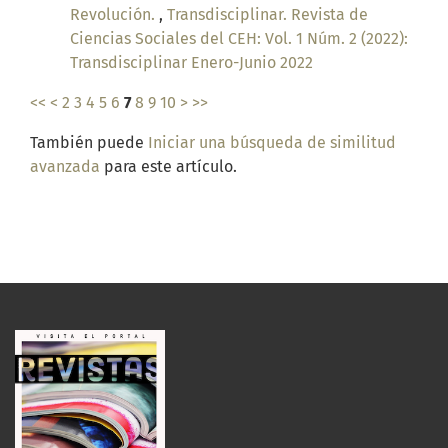
Revolución.
,
Transdisciplinar. Revista de
Ciencias Sociales del CEH: Vol. 1 Núm. 2 (2022):
Transdisciplinar Enero-Junio 2022
<<
<
2
3
4
5
6
7
8
9
10
>
>>
También puede
Iniciar una búsqueda de similitud
avanzada
para este artículo.