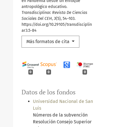
en Pandemia desde un enfoque
antropológico educativo.
Transdisciplinar. Revista De Ciencias
Sociales Del CEH
,
3
(5), 54–103.
https://doi.org/10.29105/transdisciplin
ar3.5-84
Más formatos de cita
0
0
0
Datos de los fondos
Universidad Nacional de San
Luis
Números de la subvención
Resolución Consejo Superior