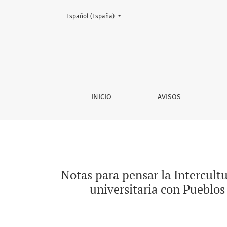
Cambiar el idioma. El actual es:
Español (España)
Notas para pensar la Interculturalidad en la
INICIO
AVISOS
Notas para pensar la Intercult
universitaria con Pueblo