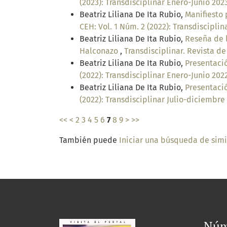
(2023): Transdisciplinar Enero-Junio 202
Beatriz Liliana De Ita Rubio,
Manifiesto 
CEH: Vol. 1 Núm. 2 (2022): Transdiscipli
Beatriz Liliana De Ita Rubio,
Reseña de l
Halconazo
,
Transdisciplinar. Revista de
Beatriz Liliana De Ita Rubio,
Presentaci
(2022): Transdisciplinar Enero-Junio 202
Beatriz Liliana De Ita Rubio,
Presentaci
(2022): Transdisciplinar Julio-diciembre
<<
<
2
3
4
5
6
7
8
9
>
>>
También puede
Iniciar una búsqueda de sim
Núm