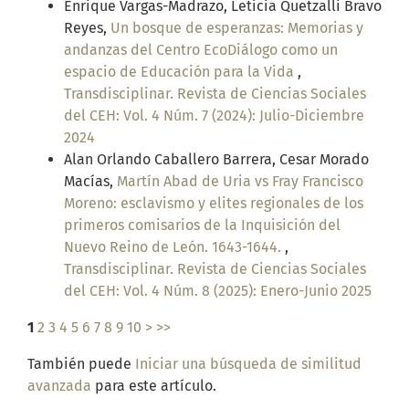
Enrique Vargas-Madrazo, Leticia Quetzalli Bravo
Reyes,
Un bosque de esperanzas: Memorias y
andanzas del Centro EcoDiálogo como un
espacio de Educación para la Vida
,
Transdisciplinar. Revista de Ciencias Sociales
del CEH: Vol. 4 Núm. 7 (2024): Julio-Diciembre
2024
Alan Orlando Caballero Barrera, Cesar Morado
Macías,
Martín Abad de Uria vs Fray Francisco
Moreno: esclavismo y elites regionales de los
primeros comisarios de la Inquisición del
Nuevo Reino de León. 1643-1644.
,
Transdisciplinar. Revista de Ciencias Sociales
del CEH: Vol. 4 Núm. 8 (2025): Enero-Junio 2025
1
2
3
4
5
6
7
8
9
10
>
>>
También puede
Iniciar una búsqueda de similitud
avanzada
para este artículo.