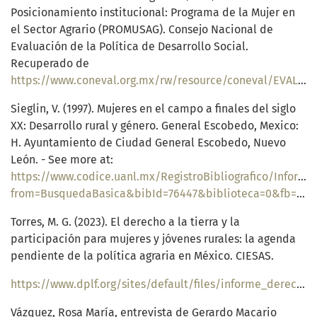
Posicionamiento institucional: Programa de la Mujer en
el Sector Agrario (PROMUSAG). Consejo Nacional de
Evaluación de la Política de Desarrollo Social.
Recuperado de
https://www.coneval.org.mx/rw/resource/coneval/EVALUACIONES/especificas_desempeno/dependencias/SRA/SRA1C.pdf
Sieglin, V. (1997). Mujeres en el campo a finales del siglo
XX: Desarrollo rural y género. General Escobedo, Mexico:
H. Ayuntamiento de Ciudad General Escobedo, Nuevo
León. - See more at:
https://www.codice.uanl.mx/RegistroBibliografico/Informac
from=BusquedaBasica&bibId=76447&biblioteca=0&fb=&fm=&isbn=9682988446#sthash.qFGqCc2t.dpuf
Torres, M. G. (2023). El derecho a la tierra y la
participación para mujeres y jóvenes rurales: la agenda
pendiente de la política agraria en México. CIESAS.
https://www.dplf.org/sites/default/files/informe_derecho_acceso_a_tierra_y_participacion_mujeres_y_jovenes_mexico.pdf
Vázquez, Rosa María, entrevista de Gerardo Macario