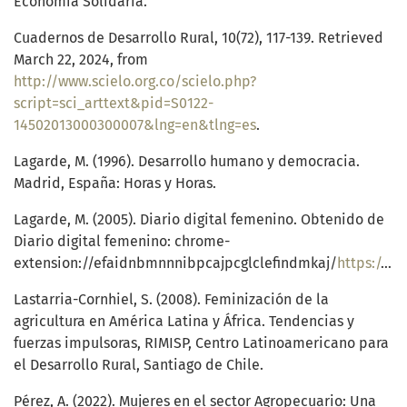
Economía Solidaria.
Cuadernos de Desarrollo Rural, 10(72), 117-139. Retrieved
March 22, 2024, from
http://www.scielo.org.co/scielo.php?
script=sci_arttext&pid=S0122-
14502013000300007&lng=en&tlng=es
.
Lagarde, M. (1996). Desarrollo humano y democracia.
Madrid, España: Horas y Horas.
Lagarde, M. (2005). Diario digital femenino. Obtenido de
Diario digital femenino: chrome-
extension://efaidnbmnnnibpcajpcglclefindmkaj/
https://www.diariofemenino.com.ar/documentos/empoderamiento.pdf
Lastarria-Cornhiel, S. (2008). Feminización de la
agricultura en América Latina y África. Tendencias y
fuerzas impulsoras, RIMISP, Centro Latinoamericano para
el Desarrollo Rural, Santiago de Chile.
Pérez, A. (2022). Mujeres en el sector Agropecuario: Una