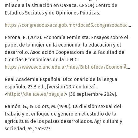
mirada a la situación en Oaxaca. CESOP, Centro de
Estudios Sociales y de Opiniones Públicas.
https://congresooaxaca.gob.mx/docs65.congresooaxaca.gob.mx/centros_estudios/CESOP/estudiosCESOP/MUJERES_EN_EL_SECTOR_AGROPECUARIO.pdf
Perona, E. (2012). Economía Feminista: Ensayos sobre el
papel de la mujer en la economía, la educación y el
desarrollo. Asociación Cooperadora de la Facultad de
Ciencias Económicas de la U.N.C.
https://www.eco.unc.edu.ar/files/Biblioteca/EconomÃ%C2%ADa%20Feminista%20(Eugenia%20Perona).pdf
Real Academia Española: Diccionario de la lengua
española, 23.ª ed., [versión 23.7 en línea].
<
https://dle.rae.es/pegujal
> [30 septiembre 2024].
Ramón, G., & Dolors, M. (1990). La división sexual del
trabajo y el enfoque de género en el estudio de la
agricultura de los países desarrollados. Agricultura y
sociedad, 55, 251-277.