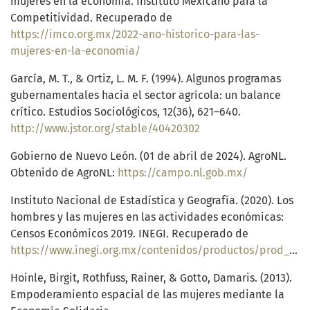
mujeres en la economía. Instituto Mexicano para la
Competitividad. Recuperado de
https://imco.org.mx/2022-ano-historico-para-las-
mujeres-en-la-economia/
García, M. T., & Ortiz, L. M. F. (1994). Algunos programas
gubernamentales hacia el sector agrícola: un balance
crítico. Estudios Sociológicos, 12(36), 621–640.
http://www.jstor.org/stable/40420302
Gobierno de Nuevo León. (01 de abril de 2024). AgroNL.
Obtenido de AgroNL:
https://campo.nl.gob.mx/
Instituto Nacional de Estadística y Geografía. (2020). Los
hombres y las mujeres en las actividades económicas:
Censos Económicos 2019. INEGI. Recuperado de
https://www.inegi.org.mx/contenidos/productos/prod_serv/contenidos/espanol/bvinegi/productos/nueva_estruc/702825198664.pdf
Hoinle, Birgit, Rothfuss, Rainer, & Gotto, Damaris. (2013).
Empoderamiento espacial de las mujeres mediante la