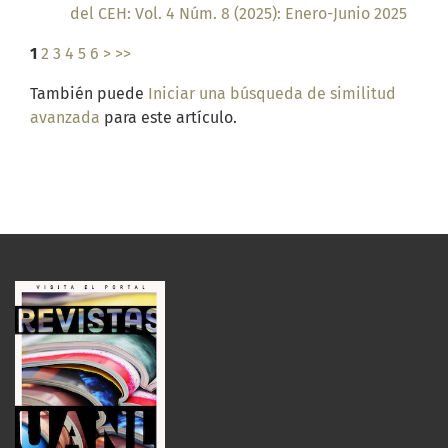
del CEH: Vol. 4 Núm. 8 (2025): Enero-Junio 2025
1
2
3
4
5
6
>
>>
También puede
Iniciar una búsqueda de similitud
avanzada
para este artículo.