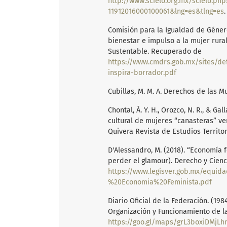
http://www.scielo.org.mx/scielo.php
11912016000100061&lng=es&tlng=es
.
Comisión para la Igualdad de Género
bienestar e impulso a la mujer rura
Sustentable. Recuperado de
https://www.cmdrs.gob.mx/sites/de
inspira-borrador.pdf
Cubillas, M. M. A. Derechos de las M
Chontal, Á. Y. H., Orozco, N. R., & G
cultural de mujeres “canasteras” v
Quivera Revista de Estudios Territori
D'Alessandro, M. (2018). “Economía f
perder el glamour). Derecho y Cienci
https://www.legisver.gob.mx/equi
%20Economia%20Feminista.pdf
Diario Oficial de la Federación. (19
Organización y Funcionamiento de la
https://goo.gl/maps/grL3boxiDMjL