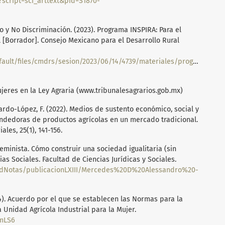
?script=sci_arttext&pid=S1870-
 y No Discriminación. (2023). Programa INSPIRA: Para el
l [Borrador]. Consejo Mexicano para el Desarrollo Rural
fault/files/cmdrs/sesion/2023/06/14/4739/materiales/programa-
ujeres en la Ley Agraria (www.tribunalesagrarios.gob.mx)
allardo-López, F. (2022). Medios de sustento económico, social y
endedoras de productos agrícolas en un mercado tradicional.
ales, 25(1), 141-156.
eminista. Cómo construir una sociedad igualitaria (sin
as Sociales. Facultad de Ciencias Jurídicas y Sociales.
dadNotas/publicacionLXIII/Mercedes%20D%20Alessandro%20-
84). Acuerdo por el que se establecen las Normas para la
 Unidad Agrícola Industrial para la Mujer.
hmLS6