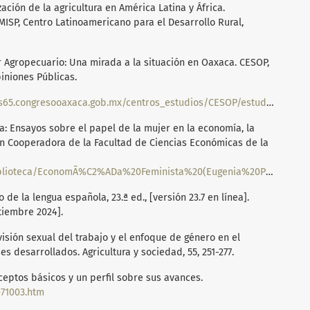
zación de la agricultura en América Latina y África.
MISP, Centro Latinoamericano para el Desarrollo Rural,
or Agropecuario: Una mirada a la situación en Oaxaca. CESOP,
iniones Públicas.
https://congresooaxaca.gob.mx/docs65.congresooaxaca.gob.mx/centros_estudios/CESOP/estudiosCESOP/MUJERES_EN_EL_SECTOR_AGROPECUARIO.pdf
ta: Ensayos sobre el papel de la mujer en la economía, la
ón Cooperadora de la Facultad de Ciencias Económicas de la
lioteca/EconomÃ%C2%ADa%20Feminista%20(Eugenia%20Perona).pdf
de la lengua española, 23.ª ed., [versión 23.7 en línea].
tiembre 2024].
ivisión sexual del trabajo y el enfoque de género en el
es desarrollados. Agricultura y sociedad, 55, 251-277.
nceptos básicos y un perfil sobre sus avances.
71003.htm