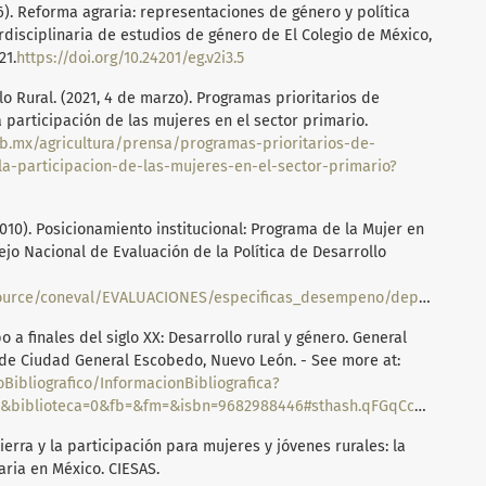
). Reforma agraria: representaciones de género y política
rdisciplinaria de estudios de género de El Colegio de México,
21.
https://doi.org/10.24201/eg.v2i3.5
lo Rural. (2021, 4 de marzo). Programas prioritarios de
 participación de las mujeres en el sector primario.
b.mx/agricultura/prensa/programas-prioritarios-de-
la-participacion-de-las-mujeres-en-el-sector-primario?
010). Posicionamiento institucional: Programa de la Mujer en
jo Nacional de Evaluación de la Política de Desarrollo
oneval/EVALUACIONES/especificas_desempeno/dependencias/SRA/SRA1C.pdf
o a finales del siglo XX: Desarrollo rural y género. General
de Ciudad General Escobedo, Nuevo León. - See more at:
Bibliografico/InformacionBibliografica?
iblioteca=0&fb=&fm=&isbn=9682988446#sthash.qFGqCc2t.dpuf
 tierra y la participación para mujeres y jóvenes rurales: la
aria en México. CIESAS.