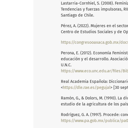
Lastarria-Cornhiel, S. (2008). Femini
Tendencias y fuerzas impulsoras, RI
Santiago de Chile.
Pérez, A. (2022). Mujeres en el sect
Centro de Estudios Sociales y de Op
Perona, E. (2012). Economía Feminis
educación y el desarrollo. Asociaci
U.N.C.
https://www.eco.unc.edu.ar/files/Bib
Real Academia Española: Diccionario 
<
https://dle.rae.es/pegujal
> [30 sep
Ramón, G., & Dolors, M. (1990). La d
estudio de la agricultura de los país
Rodríguez, G. A. (1997). Procede: co
https://www.pa.gob.mx/publica/pa0