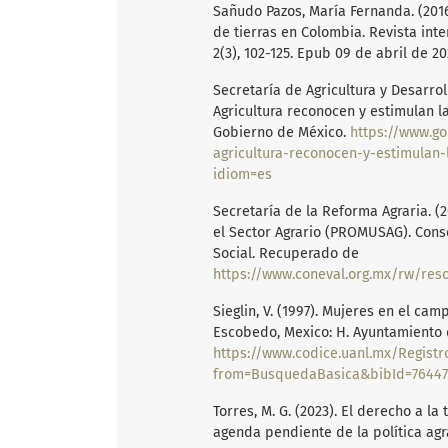
Sañudo Pazos, María Fernanda. (2016
de tierras en Colombia. Revista inte
2(3), 102-125. Epub 09 de abril de 20
Secretaría de Agricultura y Desarrol
Agricultura reconocen y estimulan la
Gobierno de México.
https://www.go
agricultura-reconocen-y-estimulan-
idiom=es
Secretaría de la Reforma Agraria. (2
el Sector Agrario (PROMUSAG). Conse
Social. Recuperado de
https://www.coneval.org.mx/rw/resource/c
Sieglin, V. (1997). Mujeres en el camp
Escobedo, Mexico: H. Ayuntamiento 
https://www.codice.uanl.mx/Registro
from=BusquedaBasica&bibId=76447&b
Torres, M. G. (2023). El derecho a la
agenda pendiente de la política agr