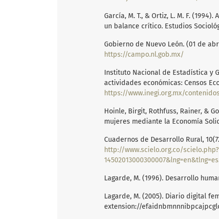
García, M. T., & Ortiz, L. M. F. (199
un balance crítico. Estudios Socioló
Gobierno de Nuevo León. (01 de abr
https://campo.nl.gob.mx/
Instituto Nacional de Estadística y 
actividades económicas: Censos Ec
https://www.inegi.org.mx/contenidos/productos/
Hoinle, Birgit, Rothfuss, Rainer, & 
mujeres mediante la Economía Solid
Cuadernos de Desarrollo Rural, 10(72
http://www.scielo.org.co/scielo.php
14502013000300007&lng=en&tlng=es
Lagarde, M. (1996). Desarrollo huma
Lagarde, M. (2005). Diario digital f
extension://efaidnbmnnnibpcajpcgl