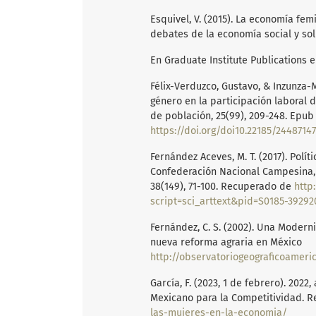
Esquivel, V. (2015). La economía fe
debates de la economía social y sol
En Graduate Institute Publications 
Félix-Verduzco, Gustavo, & Inzunza-M
género en la participación laboral 
de población, 25(99), 209-248. Epub
https://doi.org/doi10.22185/24487147
Fernández Aceves, M. T. (2017). Polí
Confederación Nacional Campesina, 1
38(149), 71-100. Recuperado de
http
script=sci_arttext&pid=S0185-3929
Fernández, C. S. (2002). Una Modern
nueva reforma agraria en México
http://observatoriogeograficoamericala
García, F. (2023, 1 de febrero). 2022
Mexicano para la Competitividad. 
las-mujeres-en-la-economia/