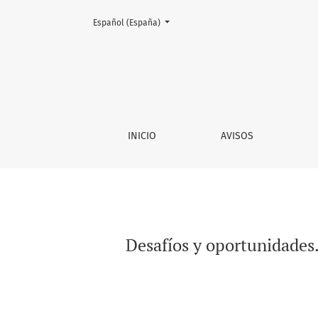
Cambiar el idioma. El actual es:
Español (España)
Desafíos y oportunidades. El empoderamiento
INICIO
AVISOS
Desafíos y oportunidades