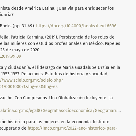
minista desde América Latina: ¿Una vía para enriquecer los
idaria?
eBooks (pp. 31-49).
https://doi.org/10.4000/books.iheid.6696
ejía, Patricia Carmina. (2019). Persistencia de los roles de
de las mujeres con estudios profesionales en México. Papeles
 25 de mayo de 2020.
.2019.99.09
tica y ciudadanía: el liderazgo de María Guadalupe Urzúa en la
953-1957. Relaciones. Estudios de historia y sociedad,
://www.scielo.org.mx/scielo.php?
2017000100071&lng=es&tlng=es
ización' Con Campesinos. Una Globalización Incluyente. La
tina.org.mx/egal8/Geografiasocioeconomica/Geografiarural/05.pdf
, año histórico para las mujeres en la economía. Instituto
Recuperado de
https://imco.org.mx/2022-ano-historico-para-