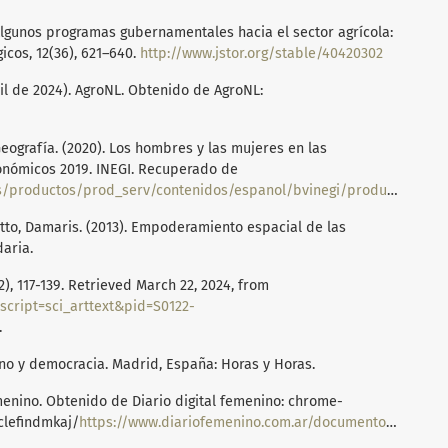
4). Algunos programas gubernamentales hacia el sector agrícola:
gicos, 12(36), 621–640.
http://www.jstor.org/stable/40420302
il de 2024). AgroNL. Obtenido de AgroNL:
Geografía. (2020). Los hombres y las mujeres en las
onómicos 2019. INEGI. Recuperado de
prod_serv/contenidos/espanol/bvinegi/productos/nueva_estruc/702825198664.pdf
Gotto, Damaris. (2013). Empoderamiento espacial de las
aria.
), 117-139. Retrieved March 22, 2024, from
?script=sci_arttext&pid=S0122-
.
no y democracia. Madrid, España: Horas y Horas.
emenino. Obtenido de Diario digital femenino: chrome-
clefindmkaj/
https://www.diariofemenino.com.ar/documentos/empoderamiento.pdf