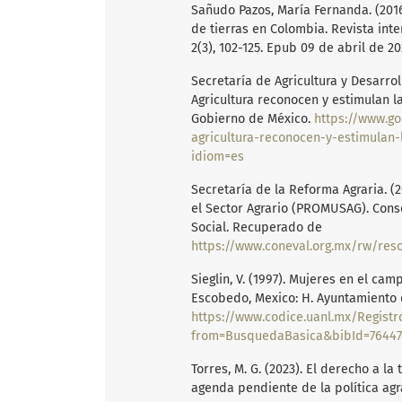
Sañudo Pazos, María Fernanda. (2016
de tierras en Colombia. Revista inte
2(3), 102-125. Epub 09 de abril de 20
Secretaría de Agricultura y Desarrol
Agricultura reconocen y estimulan la
Gobierno de México.
https://www.go
agricultura-reconocen-y-estimulan-
idiom=es
Secretaría de la Reforma Agraria. (2
el Sector Agrario (PROMUSAG). Conse
Social. Recuperado de
https://www.coneval.org.mx/rw/resource/c
Sieglin, V. (1997). Mujeres en el camp
Escobedo, Mexico: H. Ayuntamiento 
https://www.codice.uanl.mx/Registro
from=BusquedaBasica&bibId=76447&b
Torres, M. G. (2023). El derecho a la
agenda pendiente de la política agr