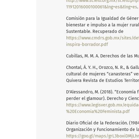
http://www.scielo.org.mx/scielo.php
11912016000100061&lng=es&tlng=es
.
Comisión para la Igualdad de Género
bienestar e impulso a la mujer rura
Sustentable. Recuperado de
https://www.cmdrs.gob.mx/sites/de
inspira-borrador.pdf
Cubillas, M. M. A. Derechos de las M
Chontal, Á. Y. H., Orozco, N. R., & G
cultural de mujeres “canasteras” v
Quivera Revista de Estudios Territori
D'Alessandro, M. (2018). “Economía f
perder el glamour). Derecho y Cienci
https://www.legisver.gob.mx/equi
%20Economia%20Feminista.pdf
Diario Oficial de la Federación. (19
Organización y Funcionamiento de la
https://goo.gl/maps/grL3boxiDMjL