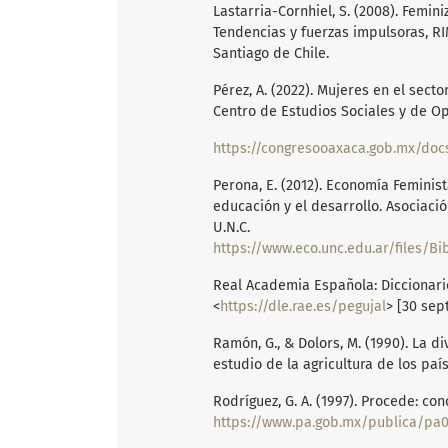
Lastarria-Cornhiel, S. (2008). Femini
Tendencias y fuerzas impulsoras, RI
Santiago de Chile.
Pérez, A. (2022). Mujeres en el sect
Centro de Estudios Sociales y de Op
Perona, E. (2012). Economía Feminis
educación y el desarrollo. Asociaci
U.N.C.
https://www.eco.unc.edu.ar/files/Bib
Real Academia Española: Diccionario 
<
https://dle.rae.es/pegujal
> [30 sep
Ramón, G., & Dolors, M. (1990). La d
estudio de la agricultura de los país
Rodríguez, G. A. (1997). Procede: co
https://www.pa.gob.mx/publica/pa0