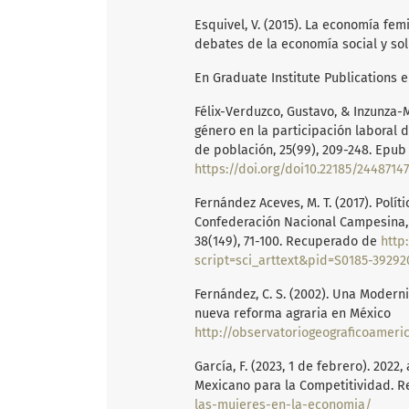
Esquivel, V. (2015). La economía fe
debates de la economía social y sol
En Graduate Institute Publications 
Félix-Verduzco, Gustavo, & Inzunza-M
género en la participación laboral 
de población, 25(99), 209-248. Epub
https://doi.org/doi10.22185/24487147
Fernández Aceves, M. T. (2017). Polí
Confederación Nacional Campesina, 1
38(149), 71-100. Recuperado de
http
script=sci_arttext&pid=S0185-3929
Fernández, C. S. (2002). Una Modern
nueva reforma agraria en México
http://observatoriogeograficoamericala
García, F. (2023, 1 de febrero). 2022
Mexicano para la Competitividad. 
las-mujeres-en-la-economia/