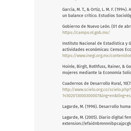
García, M. T., & Ortiz, L. M. F. (199
un balance crítico. Estudios Socioló
Gobierno de Nuevo León. (01 de abr
https://campo.nl.gob.mx/
Instituto Nacional de Estadística y 
actividades económicas: Censos Ec
https://www.inegi.org.mx/contenidos/productos/
Hoinle, Birgit, Rothfuss, Rainer, & 
mujeres mediante la Economía Solid
Cuadernos de Desarrollo Rural, 10(72
http://www.scielo.org.co/scielo.php
14502013000300007&lng=en&tlng=es
Lagarde, M. (1996). Desarrollo huma
Lagarde, M. (2005). Diario digital f
extension://efaidnbmnnnibpcajpcgl