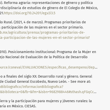
). Reforma agraria: representaciones de género y política
rdisciplinaria de estudios de género de El Colegio de México,
21.
https://doi.org/10.24201/eg.v2i3.5
lo Rural. (2021, 4 de marzo). Programas prioritarios de
 participación de las mujeres en el sector primario.
b.mx/agricultura/prensa/programas-prioritarios-de-
la-participacion-de-las-mujeres-en-el-sector-primario?
010). Posicionamiento institucional: Programa de la Mujer en
jo Nacional de Evaluación de la Política de Desarrollo
oneval/EVALUACIONES/especificas_desempeno/dependencias/SRA/SRA1C.pdf
o a finales del siglo XX: Desarrollo rural y género. General
de Ciudad General Escobedo, Nuevo León. - See more at:
Bibliografico/InformacionBibliografica?
iblioteca=0&fb=&fm=&isbn=9682988446#sthash.qFGqCc2t.dpuf
 tierra y la participación para mujeres y jóvenes rurales: la
aria en México. CIESAS.