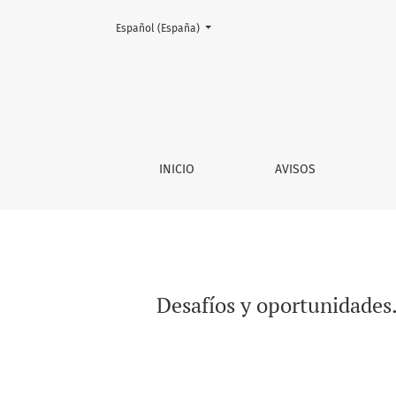
Cambiar el idioma. El actual es:
Español (España)
Desafíos y oportunidades. El empoderamiento
INICIO
AVISOS
Desafíos y oportunidades