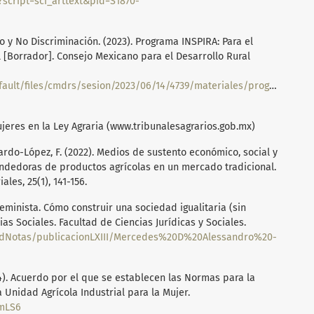
?script=sci_arttext&pid=S1870-
 y No Discriminación. (2023). Programa INSPIRA: Para el
l [Borrador]. Consejo Mexicano para el Desarrollo Rural
fault/files/cmdrs/sesion/2023/06/14/4739/materiales/programa-
ujeres en la Ley Agraria (www.tribunalesagrarios.gob.mx)
allardo-López, F. (2022). Medios de sustento económico, social y
endedoras de productos agrícolas en un mercado tradicional.
ales, 25(1), 141-156.
eminista. Cómo construir una sociedad igualitaria (sin
as Sociales. Facultad de Ciencias Jurídicas y Sociales.
dadNotas/publicacionLXIII/Mercedes%20D%20Alessandro%20-
84). Acuerdo por el que se establecen las Normas para la
 Unidad Agrícola Industrial para la Mujer.
hmLS6