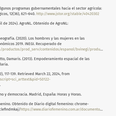
4). Algunos programas gubernamentales hacia el sector agrícola:
gicos, 12(36), 621–640.
http://www.jstor.org/stable/40420302
il de 2024). AgroNL. Obtenido de AgroNL:
Geografía. (2020). Los hombres y las mujeres en las
onómicos 2019. INEGI. Recuperado de
prod_serv/contenidos/espanol/bvinegi/productos/nueva_estruc/702825198664.pdf
Gotto, Damaris. (2013). Empoderamiento espacial de las
aria.
), 117-139. Retrieved March 22, 2024, from
?script=sci_arttext&pid=S0122-
.
no y democracia. Madrid, España: Horas y Horas.
emenino. Obtenido de Diario digital femenino: chrome-
clefindmkaj/
https://www.diariofemenino.com.ar/documentos/empoderamiento.pdf