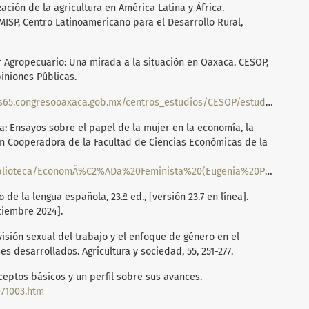
zación de la agricultura en América Latina y África.
MISP, Centro Latinoamericano para el Desarrollo Rural,
or Agropecuario: Una mirada a la situación en Oaxaca. CESOP,
iniones Públicas.
https://congresooaxaca.gob.mx/docs65.congresooaxaca.gob.mx/centros_estudios/CESOP/estudiosCESOP/MUJERES_EN_EL_SECTOR_AGROPECUARIO.pdf
ta: Ensayos sobre el papel de la mujer en la economía, la
ón Cooperadora de la Facultad de Ciencias Económicas de la
lioteca/EconomÃ%C2%ADa%20Feminista%20(Eugenia%20Perona).pdf
de la lengua española, 23.ª ed., [versión 23.7 en línea].
tiembre 2024].
ivisión sexual del trabajo y el enfoque de género en el
es desarrollados. Agricultura y sociedad, 55, 251-277.
nceptos básicos y un perfil sobre sus avances.
71003.htm