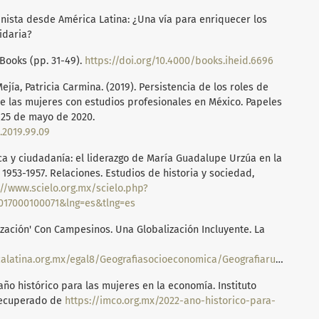
minista desde América Latina: ¿Una vía para enriquecer los
idaria?
eBooks (pp. 31-49).
https://doi.org/10.4000/books.iheid.6696
ejía, Patricia Carmina. (2019). Persistencia de los roles de
de las mujeres con estudios profesionales en México. Papeles
 25 de mayo de 2020.
.2019.99.09
tica y ciudadanía: el liderazgo de María Guadalupe Urzúa en la
953-1957. Relaciones. Estudios de historia y sociedad,
://www.scielo.org.mx/scielo.php?
2017000100071&lng=es&tlng=es
ización' Con Campesinos. Una Globalización Incluyente. La
tina.org.mx/egal8/Geografiasocioeconomica/Geografiarural/05.pdf
, año histórico para las mujeres en la economía. Instituto
Recuperado de
https://imco.org.mx/2022-ano-historico-para-