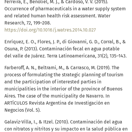
Ferreira, E., Benoliel, M. J., & Cardoso, V. V. (2015).
Occurrence of pharmaceuticals in a water supply system
and related human health risk assessment. Water
Research, 72, 199–208.
https://doi.org/10.1016/j.watres.2014.10.027
Enríquez, E. O., Flores, J. P., di Giovanni, G. D., Corral, B., &
Osuna, P. (2013). Contaminación fecal en agua potable
del valle de Juárez. Terra Latinoamericana, 31(2), 135–143.
Farberoff, A. N., Beltrami, M., & Carrasco, M. (2019). The
process of formulating the strategic planning of tourism
and the participation of interested parties in
municipalities in the interior of the province of Buenos
Aires. The case of the municipality de Navarro. In
ARTÍCULOS Revista Argentina de Investigación en
Negocios (Vol. 5).
Galaviz-Villa, I., & Itzel. (2010). Contaminación del agua
con nitratos y nitritos y su impacto en la salud pública en