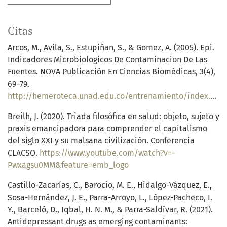
Citas
Arcos, M., Avila, S., Estupiñan, S., & Gomez, A. (2005). Epi.
Indicadores Microbiologicos De Contaminacion De Las
Fuentes. NOVA Publicación En Ciencias Biomédicas, 3(4),
69–79.
http://hemeroteca.unad.edu.co/entrenamiento/index.php/nova/article/view/338
Breilh, J. (2020). Triada filosófica en salud: objeto, sujeto y
praxis emancipadora para comprender el capitalismo
del siglo XXI y su malsana civilización. Conferencia
CLACSO.
https://www.youtube.com/watch?v=-
Pwxagsu0MM&feature=emb_logo
Castillo-Zacarías, C., Barocio, M. E., Hidalgo-Vázquez, E.,
Sosa-Hernández, J. E., Parra-Arroyo, L., López-Pacheco, I.
Y., Barceló, D., Iqbal, H. N. M., & Parra-Saldívar, R. (2021).
Antidepressant drugs as emerging contaminants: