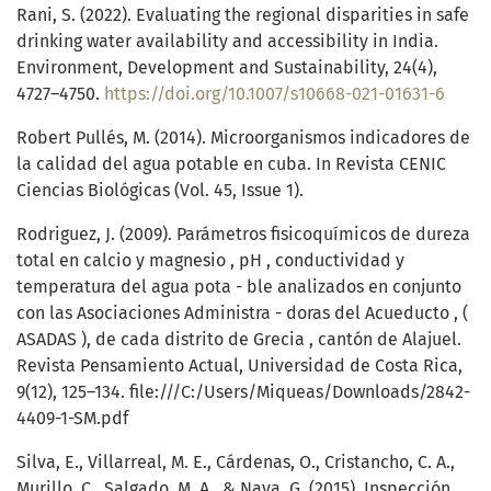
Rani, S. (2022). Evaluating the regional disparities in safe
drinking water availability and accessibility in India.
Environment, Development and Sustainability, 24(4),
4727–4750.
https://doi.org/10.1007/s10668-021-01631-6
Robert Pullés, M. (2014). Microorganismos indicadores de
la calidad del agua potable en cuba. In Revista CENIC
Ciencias Biológicas (Vol. 45, Issue 1).
Rodriguez, J. (2009). Parámetros fisicoquímicos de dureza
total en calcio y magnesio , pH , conductividad y
temperatura del agua pota - ble analizados en conjunto
con las Asociaciones Administra - doras del Acueducto , (
ASADAS ), de cada distrito de Grecia , cantón de Alajuel.
Revista Pensamiento Actual, Universidad de Costa Rica,
9(12), 125–134. file:///C:/Users/Miqueas/Downloads/2842-
4409-1-SM.pdf
Silva, E., Villarreal, M. E., Cárdenas, O., Cristancho, C. A.,
Murillo, C., Salgado, M. A., & Nava, G. (2015). Inspección