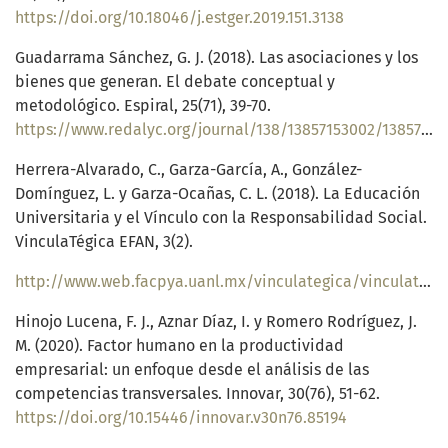
https://doi.org/10.18046/j.estger.2019.151.3138
Guadarrama Sánchez, G. J. (2018). Las asociaciones y los
bienes que generan. El debate conceptual y
metodológico. Espiral, 25(71), 39-70.
https://www.redalyc.org/journal/138/13857153002/13857153002.pdf
Herrera-Alvarado, C., Garza-García, A., González-
Domínguez, L. y Garza-Ocañas, C. L. (2018). La Educación
Universitaria y el Vínculo con la Responsabilidad Social.
VinculaTégica EFAN, 3(2).
http://www.web.facpya.uanl.mx/vinculategica/vinculat%C3%A9gica_2/22%20HERRERA_GONZALEZ_GARZA.pdf
Hinojo Lucena, F. J., Aznar Díaz, I. y Romero Rodríguez, J.
M. (2020). Factor humano en la productividad
empresarial: un enfoque desde el análisis de las
competencias transversales. Innovar, 30(76), 51-62.
https://doi.org/10.15446/innovar.v30n76.85194