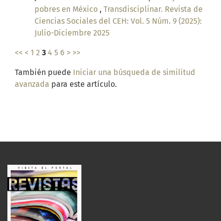
pobres en México
,
Transdisciplinar. Revista de
Ciencias Sociales del CEH: Vol. 5 Núm. 9 (2025):
Julio-Diciembre 2025
<<
<
1
2
3
4
5
6
>
>>
También puede
Iniciar una búsqueda de similitud
avanzada
para este artículo.