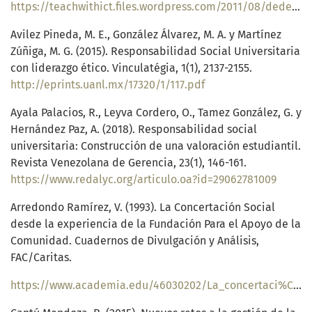
https://teachwithict.files.wordpress.com/2011/08/dede.pdf
Avilez Pineda, M. E., González Álvarez, M. A. y Martínez
Zúñiga, M. G. (2015). Responsabilidad Social Universitaria
con liderazgo ético. Vinculatégia, 1(1), 2137-2155.
http://eprints.uanl.mx/17320/1/117.pdf
Ayala Palacios, R., Leyva Cordero, O., Tamez González, G. y
Hernández Paz, A. (2018). Responsabilidad social
universitaria: Construcción de una valoración estudiantil.
Revista Venezolana de Gerencia, 23(1), 146-161.
https://www.redalyc.org/articulo.oa?id=29062781009
Arredondo Ramírez, V. (1993). La Concertación Social
desde la experiencia de la Fundación Para el Apoyo de la
Comunidad. Cuadernos de Divulgación y Análisis,
FAC/Caritas.
https://www.academia.edu/46030202/La_concertaci%C3%B3n_social_desde_la_experiencia_de_la_Fundaci%C3%B3n_de_Apoyo_a_la_Comunidad_A_C_FAC