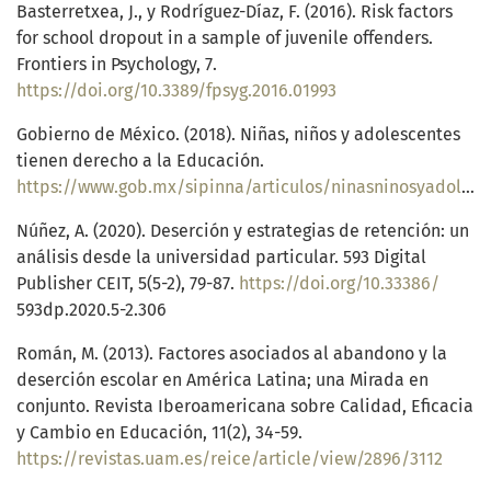
Basterretxea, J., y Rodríguez-Díaz, F. (2016). Risk factors
for school dropout in a sample of juvenile offenders.
Frontiers in Psychology, 7.
https://doi.org/10.3389/fpsyg.2016.01993
Gobierno de México. (2018). Niñas, niños y adolescentes
tienen derecho a la Educación.
https://www.gob.mx/sipinna/articulos/ninasninosyadolescentestienenderechoalaeducacionidiom=es#:~:text=Las%20ni%C3%B1as%2C%2ni%C3%B1os%20y%20adolescentes,potencialidades%20y%20personalidad%2C%20y%20fortalezca
Núñez, A. (2020). Deserción y estrategias de retención: un
análisis desde la universidad particular. 593 Digital
Publisher CEIT, 5(5-2), 79-87.
https://doi.org/10.33386/
593dp.2020.5-2.306
Román, M. (2013). Factores asociados al abandono y la
deserción escolar en América Latina; una Mirada en
conjunto. Revista Iberoamericana sobre Calidad, Eficacia
y Cambio en Educación, 11(2), 34-59.
https://revistas.uam.es/reice/article/view/2896/3112