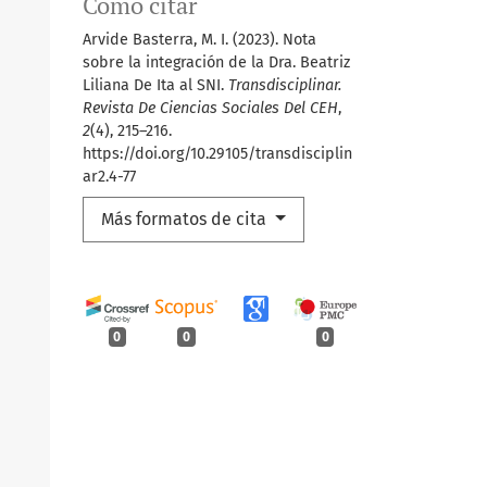
Cómo citar
Arvide Basterra, M. I. (2023). Nota
sobre la integración de la Dra. Beatriz
Liliana De Ita al SNI.
Transdisciplinar.
Revista De Ciencias Sociales Del CEH
,
2
(4), 215–216.
https://doi.org/10.29105/transdisciplin
ar2.4-77
Más formatos de cita
0
0
0