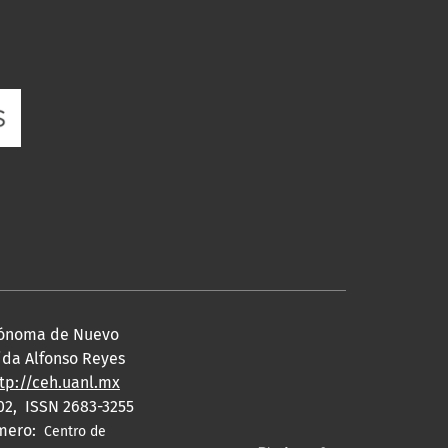
utónoma de Nuevo
nida Alfonso Reyes
tp://ceh.uanl.mx
02, ISSN 2683-3255
úmero:
Centro de