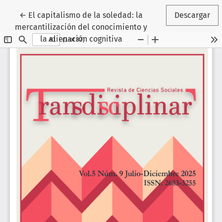
Volver a los detalles del artículo
←
El capitalismo de la soledad: la
Descargar
mercantilización del conocimiento y
la alienación cognitiva