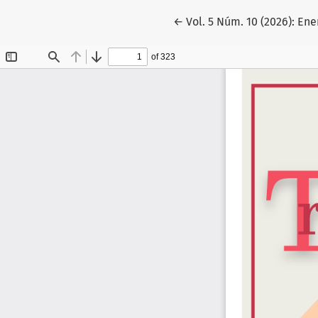
Volver a los detalles del 
←
Vol. 5 Núm. 10 (2026): En