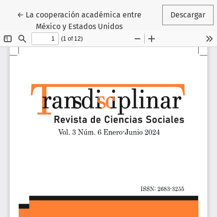
Volver a los detalles del artículo
←
La cooperación académica entre
Descargar
México y Estados Unidos