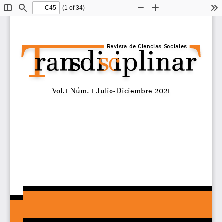
(1 of 34)
Toggle
Find
Zoom
Zoom
To
Sidebar
Out
In
Revista de Ciencias Sociales
Vol.1 Núm. 1 Julio-Diciembre 2021