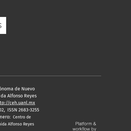
utónoma de Nuevo
nida Alfonso Reyes
tp://ceh.uanl.mx
02, ISSN 2683-3255
úmero:
Centro de
enida Alfonso Reyes