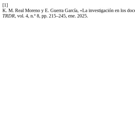
[1]
K. M. Real Moreno y E. Guerra García, «La investigación en los docen
TRDR
, vol. 4, n.º 8, pp. 215–245, ene. 2025.