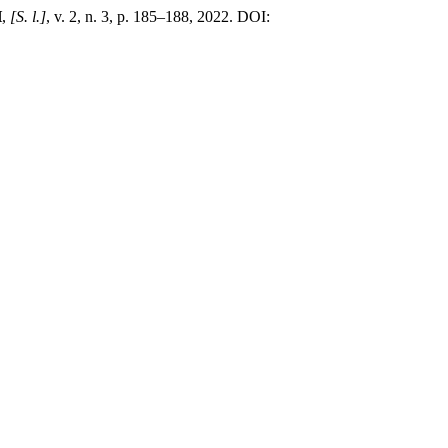
H
,
[S. l.]
, v. 2, n. 3, p. 185–188, 2022. DOI: