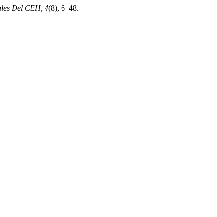
iales Del CEH
,
4
(8), 6–48.