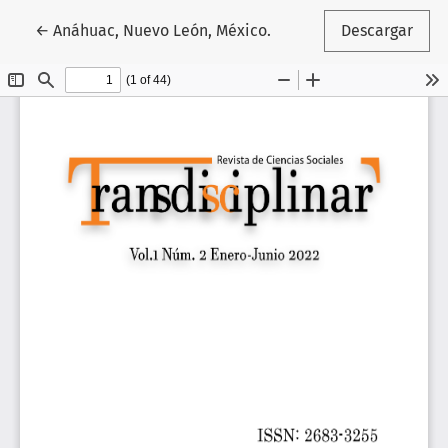
Volver a los detalles del artículo
←
Anáhuac, Nuevo León, México.
Descargar